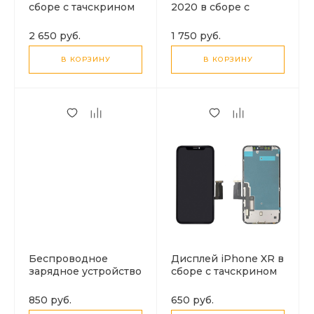
сборе с тачскрином
2020 в сборе с
(черный), LCD
тачскрином (белый),
INCELL, JK
LCD
2 650 руб.
1 750 руб.
В КОРЗИНУ
В КОРЗИНУ
Беспроводное
Дисплей iPhone XR в
зарядное устройство
сборе с тачскрином
для часов iWatch, без
(черный), LCD
кабеля, белый
INCELL, JK
850 руб.
650 руб.