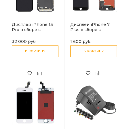
Дисплей iPhone 13
Дисплей iPhone 7
Pro в сборе с
Plus в сборе с
тачскрином
тачскрином
(черный), LCD Org
(черный), высокое
32 000 руб.
1 600 руб.
C/G
качество (HC)
В КОРЗИНУ
В КОРЗИНУ