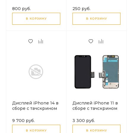
для сеток наушников,
для сеток наушников,
динамиков и
динамиков и
800 руб.
250 руб.
микрофонов, UT1,
микрофонов, X-CASE,
HOCO, белый
черное
В КОРЗИНУ
В КОРЗИНУ
Дисплей iPhone 14 в
Дисплей iPhone 11 в
сборе с тачскрином
сборе с тачскрином
(черный), ORIG-FOG
(черный), ORIG-FOG
9 700 руб.
3 300 руб.
В КОРЗИНУ
В КОРЗИНУ