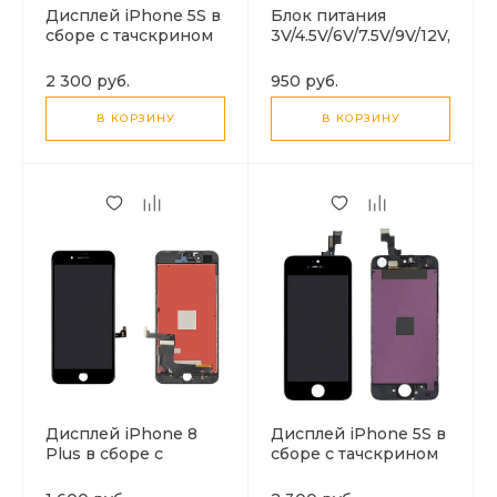
Дисплей iPhone 5S в
Блок питания
сборе с тачскрином
3V/4.5V/6V/7.5V/9V/12V,
(белый),
3A, 30W,
переклеенный орг
универсальный
2 300 руб.
950 руб.
(100% LCD)
регулируемый с
адаптерами
В КОРЗИНУ
В КОРЗИНУ
Дисплей iPhone 8
Дисплей iPhone 5S в
Plus в сборе с
сборе с тачскрином
тачскрином
(черный),
(черный), высокое
переклеенный орг