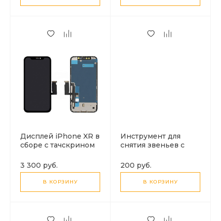
Дисплей iPhone XR в
Инструмент для
сборе с тачскрином
снятия звеньев с
(черный), ORIG-FOG
браслетов часов,
желтый
3 300 руб.
200 руб.
В КОРЗИНУ
В КОРЗИНУ