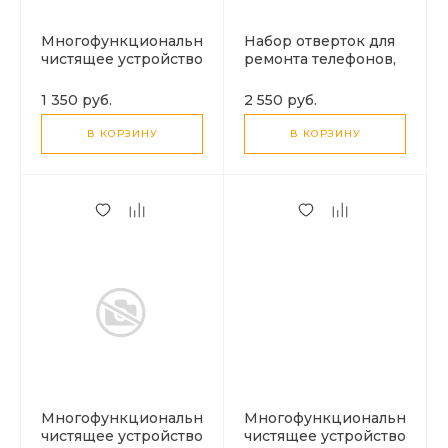
Многофункциональная
Набор отверток для
чистящее устройство
ремонта телефонов,
для сеток наушников,
31 в 1, UT11, HOCO
динамиков и
1 350 руб.
2 550 руб.
микрофонов (набор),
UT2, HOCO, белый
В КОРЗИНУ
В КОРЗИНУ
Многофункциональная
Многофункциональная
чистящее устройство
чистящее устройство