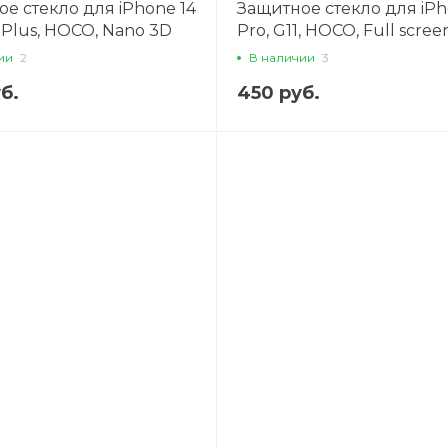
е стекло для iPhone 14
Защитное стекло для iPh
2 Plus, HOCO, Nano 3D
Pro, G11, HOCO, Full scre
een glass, черное
privacy protection tempe
ии
2
В наличии
3
glass, черное
б.
450 руб.