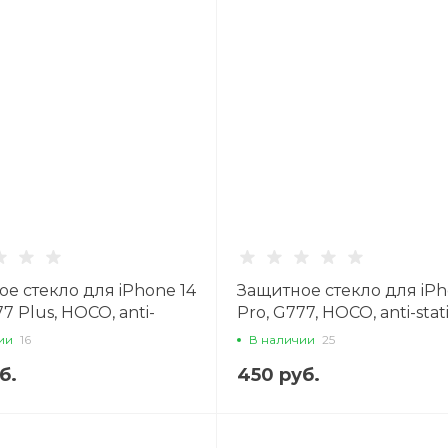
е стекло для iPhone 14
Защитное стекло для iPh
77 Plus, HOCO, anti-
Pro, G777, HOCO, anti-stati
 антишпион, черное
черное
ии
16
В наличии
25
б.
450 руб.