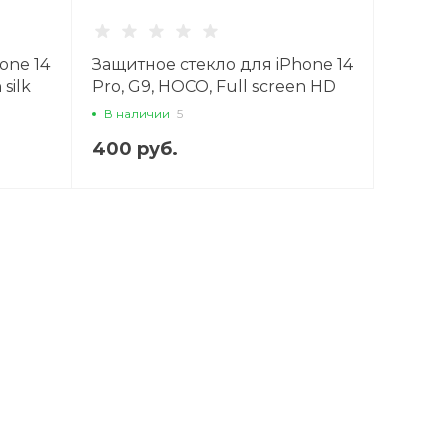
one 14
Защитное стекло для iPhone 14
 silk
Pro, G9, HOCO, Full screen HD
,
tempered glass, черное
В наличии
5
400 руб.