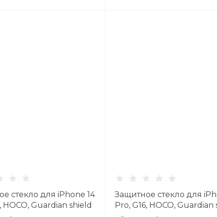
е стекло для iPhone 14
Защитное стекло для iPh
5, HOCO, Guardian shield
Pro, G16, HOCO, Guardian 
ull-screen anti-spy,
serie, черное