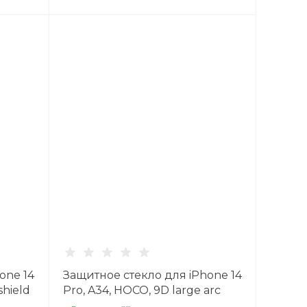
one 14
Защитное стекло для iPhone 14
shield
Pro, A34, HOCO, 9D large arc
dustproof glass, черное