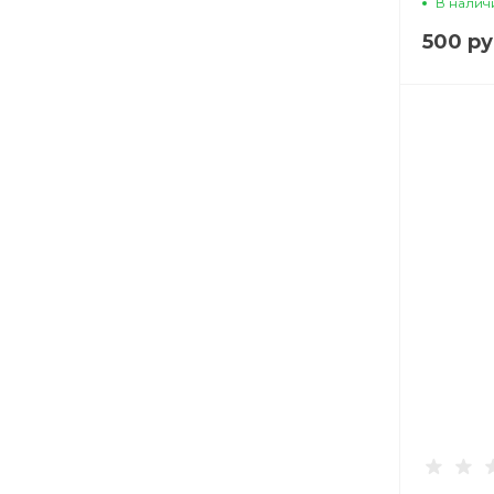
В налич
черное
500 ру