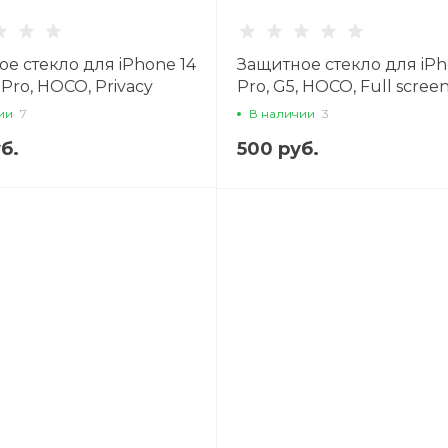
е стекло для iPhone 14
Защитное стекло для iPh
 Pro, HOCO, Privacy
Pro, G5, HOCO, Full screen
 full screen edges,
screen HD tempered glass
ии
7
В наличии
3
черное
б.
500 руб.