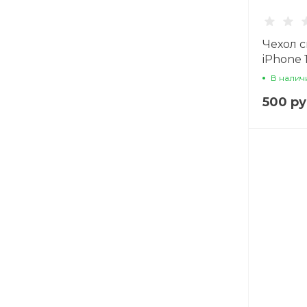
Чехол 
iPhone 1
подста
В налич
со стра
500 ру