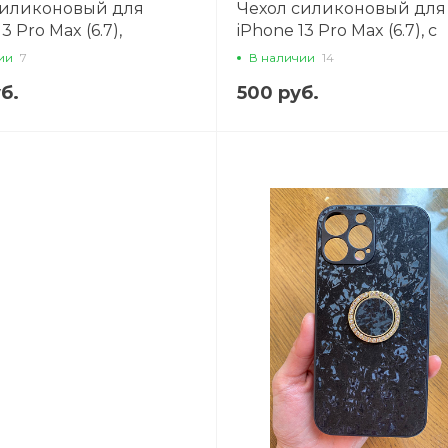
силиконовый для
Чехол силиконовый для
3 Pro Max (6.7),
iPhone 13 Pro Max (6.7), с
оударный с ремешком
подставкой кольцом на
ии
7
В наличии
14
, X-CASE, черный
со стразами, X-CASE,
б.
500 руб.
оранжевый