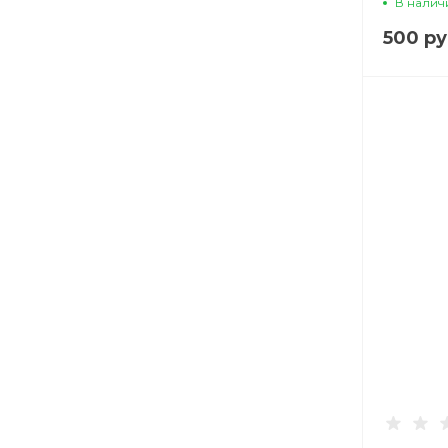
В налич
CASE, 
500 ру