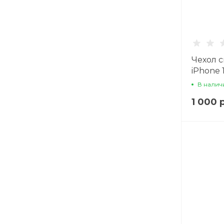
Чехол 
iPhone 1
Магнит
В налич
экокожа
1 000 