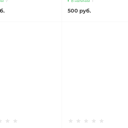
ии
7
В наличии
1
бирюзовый
CASE, белый
б.
500 руб.