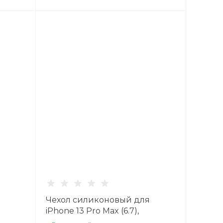
Чехол силиконовый для
iPhone 13 Pro Max (6.7),
 X-
глянцевый с подставкой, X-