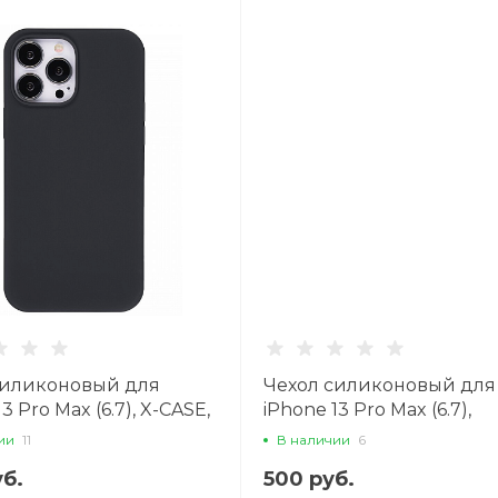
силиконовый для
Чехол силиконовый для
3 Pro Max (6.7), X-CASE,
iPhone 13 Pro Max (6.7),
й
глянцевый с подставкой,
ии
11
В наличии
6
CASE, сиреневый
б.
500 руб.