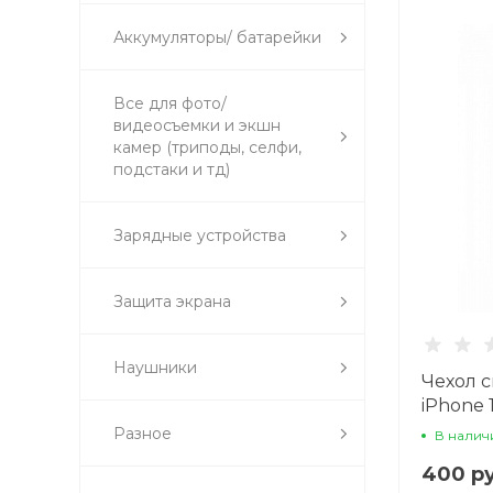
Аккумуляторы/ батарейки
Все для фото/
видеосъемки и экшн
камер (триподы, селфи,
подстаки и тд)
Зарядные устройства
Защита экрана
Наушники
Чехол 
iPhone 1
черны
Разное
В налич
400 ру