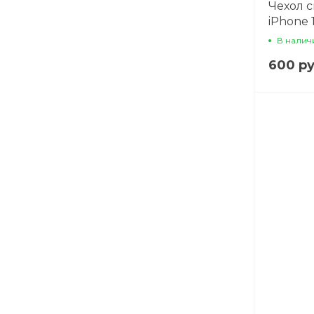
Чехол 
iPhone 1
против
В налич
на руку
600 ру