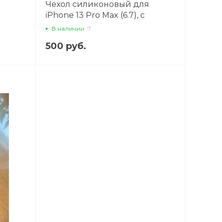
Чехол силиконовый для
iPhone 13 Pro Max (6.7), с
 палец
подставкой кольцом на палец
В наличии
7
со стразами, X-CASE,
500 руб.
бирюзовый