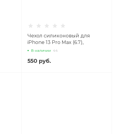
Чехол силиконовый для
iPhone 13 Pro Max (6.7),
той
Магнитный (MagSafe), X-CASE,
В наличии
44
чный
прозрачный
550 руб.