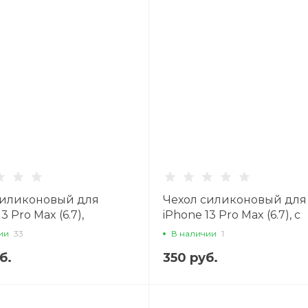
силиконовый для
Чехол силиконовый для
3 Pro Max (6.7),
iPhone 13 Pro Max (6.7), с
ый (MagSafe), X-CASE,
защитой камеры, X-CASE
ии
33
В наличии
1
прозрачный
б.
350 руб.