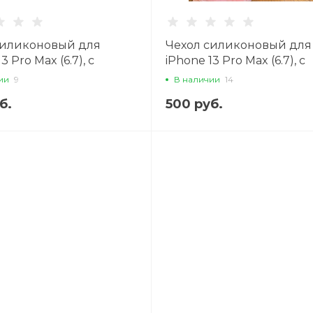
силиконовый для
Чехол силиконовый для
3 Pro Max (6.7), с
iPhone 13 Pro Max (6.7), с
вкой кольцом на палец
подставкой кольцом на
ии
9
В наличии
14
зами, X-CASE, розовый
со стразами, X-CASE, че
б.
500 руб.