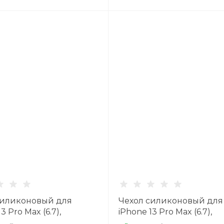
силиконовый для
Чехол силиконовый для
3 Pro Max (6.7),
iPhone 13 Pro Max (6.7),
ый с подставкой, X-
глянцевый с подставкой,