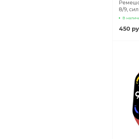
Ремешо
8/9, с
В налич
450 ру