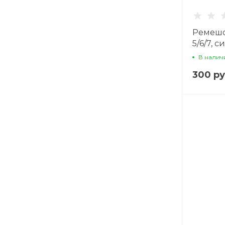
Ремешо
5/6/7, 
В налич
300 ру