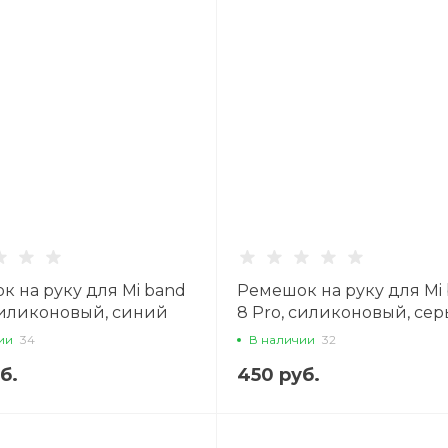
к на руку для Mi band
Ремешок на руку для Mi
 силиконовый, синий
8 Pro, силиконовый, се
ии
34
В наличии
32
б.
450 руб.