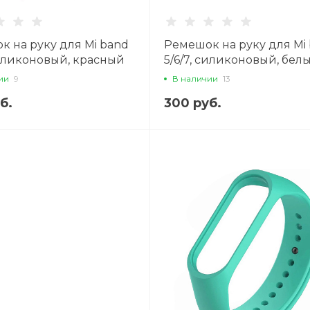
к на руку для Mi band
Ремешок на руку для Mi
силиконовый, красный
5/6/7, силиконовый, бел
ии
9
В наличии
13
б.
300 руб.