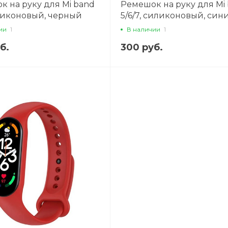
к на руку для Mi band
Ремешок на руку для Mi
иликоновый, черный
5/6/7, силиконовый, син
ии
1
В наличии
1
б.
300 руб.