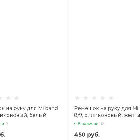
к на руку для Mi band
Ремешок на руку для Mi
иликоновый, белый
8/9, силиконовый, желт
ии
7
В наличии
12
б.
450 руб.