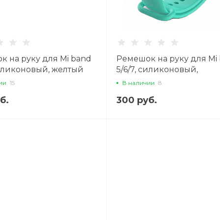
к на руку для Mi band
Ремешок на руку для Mi
силиконовый, желтый
5/6/7, силиконовый,
бирюзовый
ии
15
В наличии
8
б.
300 руб.