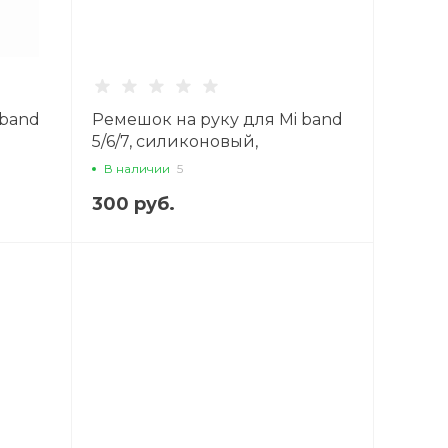
 band
Ремешок на руку для Mi band
5/6/7, силиконовый,
оранжевый
В наличии
5
300 руб.