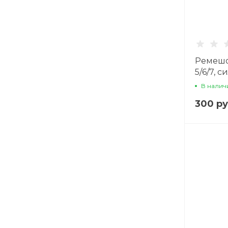
Ремешо
5/6/7, 
В налич
300 ру