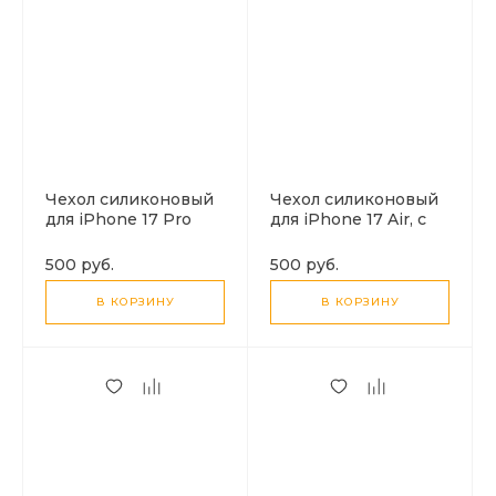
Чехол силиконовый
Чехол силиконовый
для iPhone 17 Pro
для iPhone 17 Air, с
Max, с защитой
защитой камеры, X-
камеры, X-CASE,
CASE, прозрачный
500 руб.
500 руб.
прозрачный
В КОРЗИНУ
В КОРЗИНУ