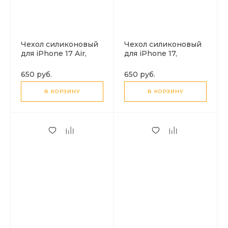
Чехол силиконовый
Чехол силиконовый
для iPhone 17 Air,
для iPhone 17,
Магнитный
Магнитный
(MagSafe), X-CASE,
(MagSafe), X-CASE,
650 руб.
650 руб.
прозрачный
прозрачный
В КОРЗИНУ
В КОРЗИНУ