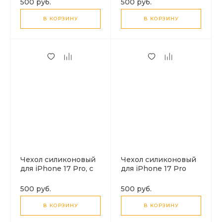
500 руб.
500 руб.
камеры, X-CASE,
камеры, X-CASE,
черный
черный
В КОРЗИНУ
В КОРЗИНУ
Чехол силиконовый
Чехол силиконовый
для iPhone 17 Pro, с
для iPhone 17 Pro
микрофиброй
Max, с микрофиброй
внутри, с защитой
внутри, с защитой
500 руб.
500 руб.
камеры, X-CASE,
камеры, X-CASE,
черный
черный
В КОРЗИНУ
В КОРЗИНУ