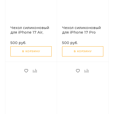
Чехол силиконовый
Чехол силиконовый
для iPhone 17 Air,
для iPhone 17 Pro
усиленные края, с
Max, усиленные края,
защитой камеры, X-
с защитой камеры, X-
500 руб.
500 руб.
CASE, прозрачный
CASE, прозрачный
В КОРЗИНУ
В КОРЗИНУ