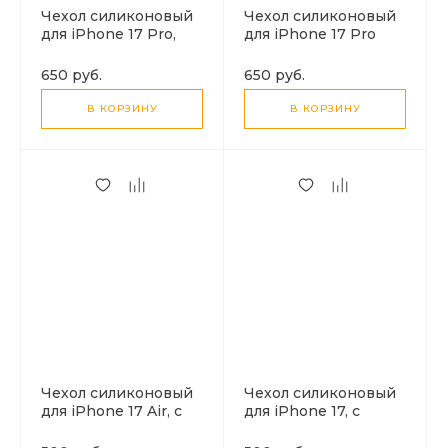
Чехол силиконовый
Чехол силиконовый
для iPhone 17 Pro,
для iPhone 17 Pro
Магнитный
Max, Магнитный
(MagSafe), X-CASE,
(MagSafe), X-CASE,
650 руб.
650 руб.
прозрачный
прозрачный
В КОРЗИНУ
В КОРЗИНУ
Чехол силиконовый
Чехол силиконовый
для iPhone 17 Air, с
для iPhone 17, с
микрофиброй
микрофиброй
внутри, с защитой
внутри, с защитой