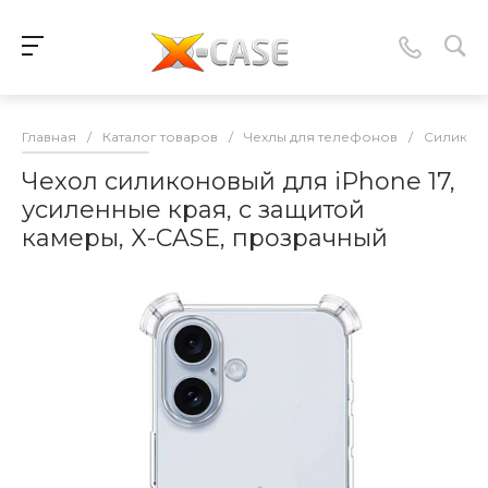
Главная
/
Каталог товаров
/
Чехлы для телефонов
/
Силикон
Чехол силиконовый для iPhone 17,
усиленные края, с защитой
камеры, X-CASE, прозрачный