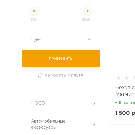
950
2650
Цвет
ПРИМЕНИТЬ
СБРОСИТЬ ФИЛЬТР
Чехол д
Магнитн
HOCO, 
В налич
HOCO
1 500 
Автомобильные
аксессуары