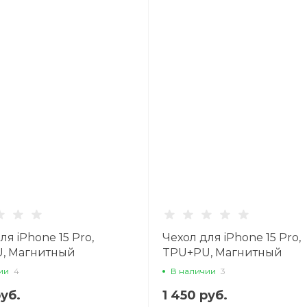
ля iPhone 15 Pro,
Чехол для iPhone 15 Pro,
, Магнитный
TPU+PU, Магнитный
e), AS8, HOCO, серый
(MagSafe), AS8, HOCO, ч
ии
4
В наличии
3
руб.
1 450 руб.