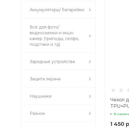
Аккумуляторы/ батарейки
Все для фото/
видеосъемки и экшн
камер (триподы, селфи,
подстаки и тд)
Зарядные устройства
Защита экрана
Наушники
Чехол д
TPU+PU
(MagSaf
Разное
В налич
1 450 