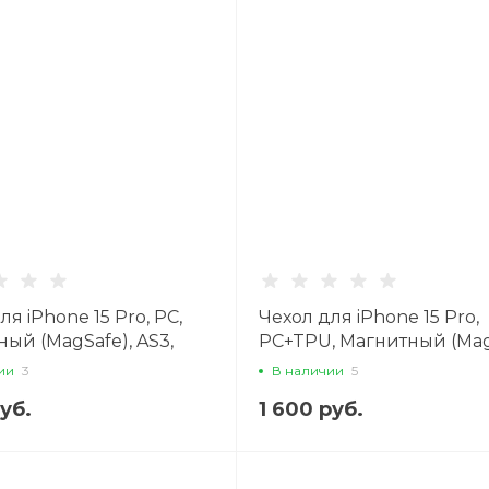
ля iPhone 15 Pro, PC,
Чехол для iPhone 15 Pro,
ый (MagSafe), AS3,
PC+TPU, Магнитный (Mag
прозрачный
AS5, HOCO, пурпурный
ии
3
В наличии
5
руб.
1 600 руб.