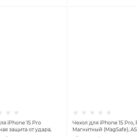
ля iPhone 15 Pro
Чехол для iPhone 15 Pro, 
ая защита от удара,
Магнитный (MagSafe), AS
ный (MagSafe),
HOCO, черный