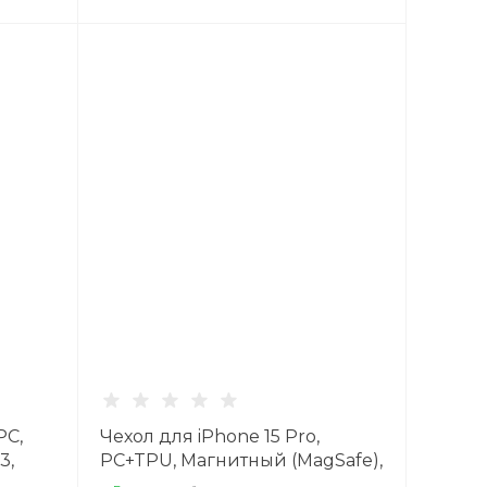
PC,
Чехол для iPhone 15 Pro,
3,
PC+TPU, Магнитный (MagSafe),
AS5, HOCO, синий