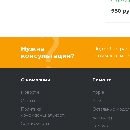
В налич
Magneti
950 ру
прозра
Нужна
Подробно расс
консультация?
стоимость и 
О компании
Ремонт
Новости
Apple
Статьи
Asus
Политика
Остальные модел
конфиденциальности
Samsung
Сертификаты
Lenovo