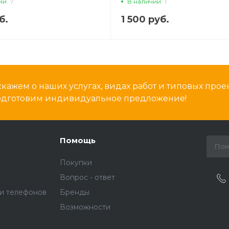
ии
7
В наличии
1
c series, HOCO,
б.
1 500 руб.
чный
кажем о наших услугах, видах работ и типовых проек
подготовим индивидуальное предложение!
Помощь
Покупки
Вопрос - ответ
и телефонов
Бренды
Возможности