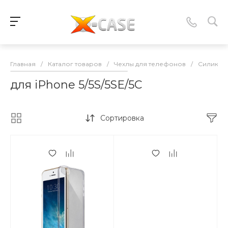
Главная
/
Каталог товаров
/
Чехлы для телефонов
/
Силикон
для iPhone 5/5S/5SE/5C
Сортировка