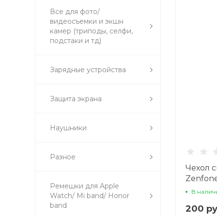
Все для фото/
видеосъемки и экшн
камер (триподы, селфи,
подстаки и тд)
Зарядные устройства
Защита экрана
Наушники
Разное
Чехол 
Zenfone
Ремешки для Apple
черны
В налич
Watch/ Mi band/ Honor
band
200 ру