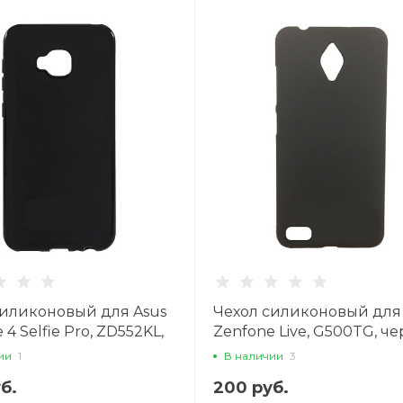
силиконовый для Asus
Чехол силиконовый для
 4 Selfie Pro, ZD552KL,
Zenfone Live, G500TG, ч
й
ии
1
В наличии
3
б.
200 руб.