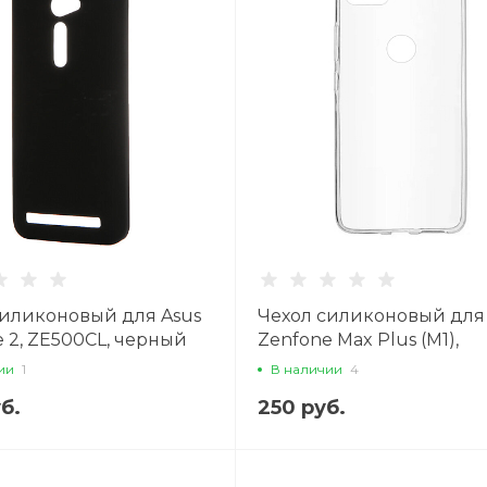
силиконовый для Asus
Чехол силиконовый для
 2, ZE500CL, черный
Zenfone Max Plus (M1),
ZB570TL, прозрачный
ии
1
В наличии
4
б.
250 руб.