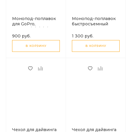
Монопод-поплавок
Монопод-поплавок
для GoPro,
быстросъемный
HERO10/9/8/7/6/5 и
магнитный для
др. аксессуаров,
GoPro,
900 руб.
1 300 руб.
PULUZ, черный с
HERO10/9/8/7/6/5 и
синим
аналогичных экшн
В КОРЗИНУ
В КОРЗИНУ
камер, телефонов,
PULUZ, черный
Чехол для дайвинга
Чехол для дайвинга