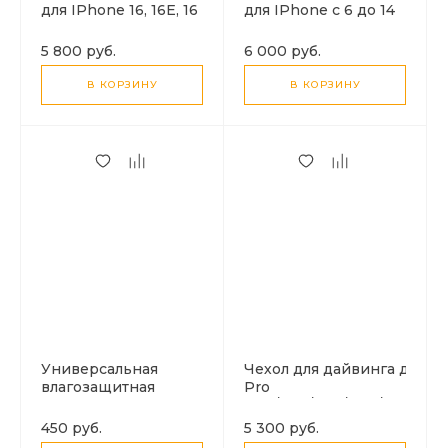
для IPhone 16, 16E, 16
для IPhone с 6 до 14
Pro, 15, 15 Pro и
серии, IOS 13 версии
Android с разъемом
и выше, 45 м
5 800 руб.
6 000 руб.
Type-C, 45 м
погружение, PULUZ
погружение, PULUZ
В КОРЗИНУ
В КОРЗИНУ
Универсальная
Чехол для дайвинга для IP
влагозащитная
Pro
сумка-косметичка,
Max/15Pl/14M/14Pl/13PM/12
белый
40 м погружение,
450 руб.
5 300 руб.
вакуумный,PULUZ