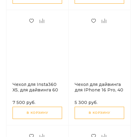
Чехол для Insta360
Чехол для дайвинга
X5, для дайвинга 60
для IPhone 16 Pro, 40
м погружение,
м погружение,
крепление на
вакуумный, PULUZ
7 500 руб.
5 300 руб.
площадку с болтом,
PULUZ
В КОРЗИНУ
В КОРЗИНУ