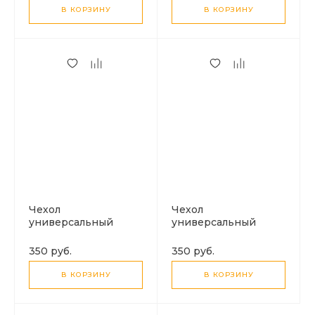
В КОРЗИНУ
В КОРЗИНУ
Чехол
Чехол
универсальный
универсальный
влагоустойчивый с
влагоустойчивый с
надувным бортиком,
надувным бортиком,
350 руб.
350 руб.
черный
белый
В КОРЗИНУ
В КОРЗИНУ