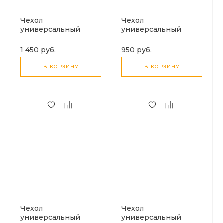
Чехол
Чехол
универсальный
универсальный
влагоустойчивый,
влагоустойчивый,
HX54, HOCO,
HX53, HOCO,
1 450 руб.
950 руб.
совместимость: 7,2
совместимость: 7,2
дюйма
дюйма
В КОРЗИНУ
В КОРЗИНУ
Чехол
Чехол
универсальный
универсальный