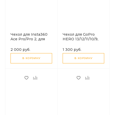
Чехол для Insta360
Чехол для GoPro
Ace Pro/Pro 2, для
HERO 13/12/11/10/9,
дайвинга 60 м
для дайвинга 60 м
погружение,
погружение,
2 000 руб.
1 300 руб.
вакуумный, PULUZ
вакуумный, PULUZ
В КОРЗИНУ
В КОРЗИНУ