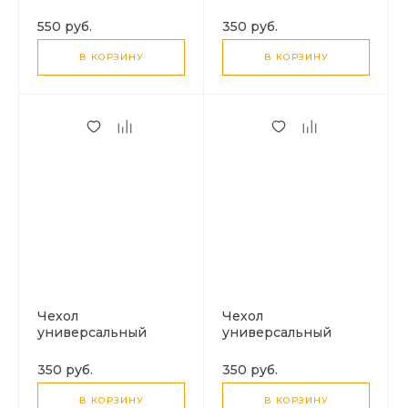
влагоустойчивый,
влагоустойчивый с
HX52, HOCO,
надувным бортиком,
550 руб.
350 руб.
совместимость: 7,2
зеленый
дюйма
В КОРЗИНУ
В КОРЗИНУ
Чехол
Чехол
универсальный
универсальный
влагоустойчивый с
влагоустойчивый с
надувным бортиком,
надувным бортиком,
350 руб.
350 руб.
оранжевый
синий
В КОРЗИНУ
В КОРЗИНУ