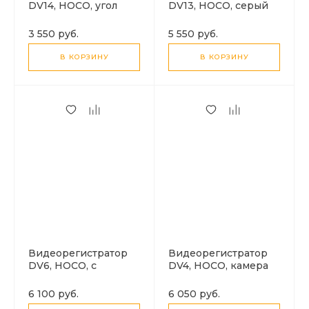
DV14, HOCO, угол
DV13, HOCO, серый
обзора камеры: 120 °,
серый
3 550 руб.
5 550 руб.
В КОРЗИНУ
В КОРЗИНУ
Видеорегистратор
Видеорегистратор
DV6, HOCO, с
DV4, HOCO, камера
камерой заднего
заднего вида,
вида, дисплей 3
черный
6 100 руб.
6 050 руб.
дюйма, черный