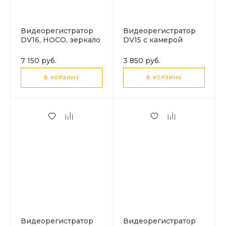
Видеорегистратор
Видеорегистратор
DV16, HOCO, зеркало
DV15 с камерой
заднего вида,
записи в салон и
камера заднего
задней камерой,
7 150 руб.
3 850 руб.
вида, черный
HOCO, серый
В КОРЗИНУ
В КОРЗИНУ
Видеорегистратор
Видеорегистратор