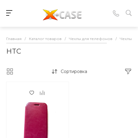
Главная
/
Каталог товаров
/
Чехлы для телефонов
/
Чехлы-к
HTC
Сортировка