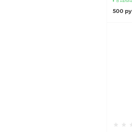
В налич
прозра
500 ру