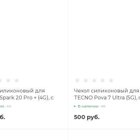
силиконовый для
Чехол силиконовый для
park 20 Pro + (4G), с
TECNO Pova 7 Ultra (5G), 
 камеры, X-CASE,
защитой камеры, X-CASE
ии
46
В наличии
48
чный
прозрачный
б.
500 руб.