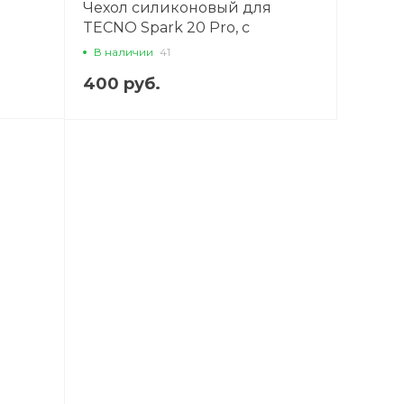
Чехол силиконовый для
TECNO Spark 20 Pro, с
,
защитой камеры, X-CASE,
В наличии
41
прозрачный
400 руб.