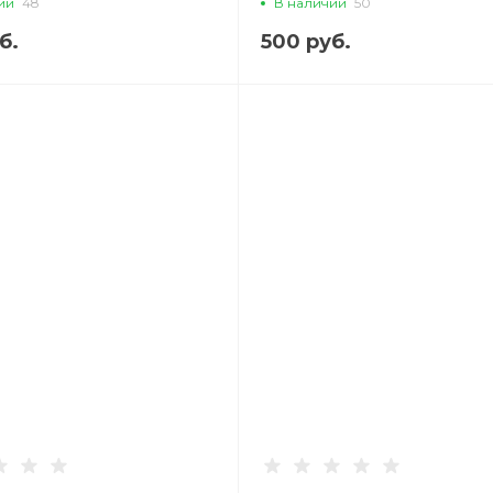
ии
48
В наличии
50
чный
б.
500 руб.