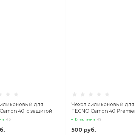
силиконовый для
Чехол силиконовый для
Camon 40, с защитой
TECNO Camon 40 Premier 
, X-CASE, прозрачный
с защитой камеры, X-CAS
ии
46
В наличии
49
прозрачный
б.
500 руб.