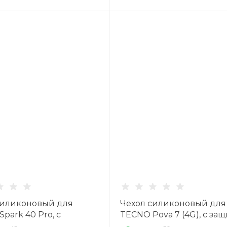
силиконовый для
Чехол силиконовый для
park 40 Pro, с
TECNO Pova 7 (4G), с за
 камеры, X-CASE,
камеры, X-CASE, прозра