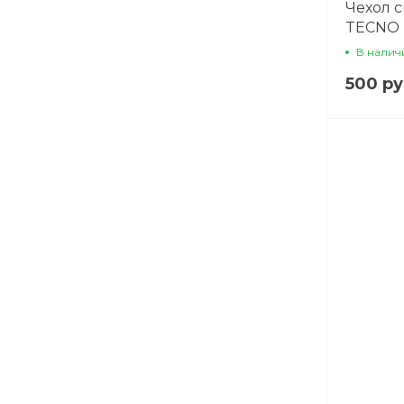
Чехол 
TECNO P
защитой
В налич
прозра
500 ру