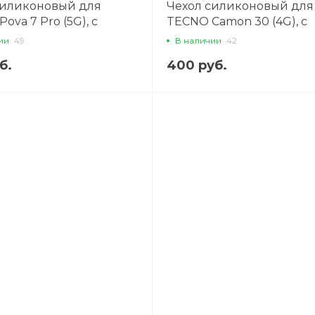
силиконовый для
Чехол силиконовый для
ova 7 Pro (5G), с
TECNO Camon 30 (4G), с
 камеры, X-CASE,
защитой камеры, X-CASE
ии
49
В наличии
42
чный
прозрачный
б.
400 руб.