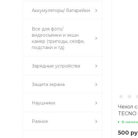
Аккумуляторы/ батарейки
Все для фото/
видеосъемки и экшн
камер (триподы, селфи,
подстаки и тд)
Зарядные устройства
Защита экрана
Наушники
Чехол 
TECNO 
камеры
Разное
В налич
500 ру