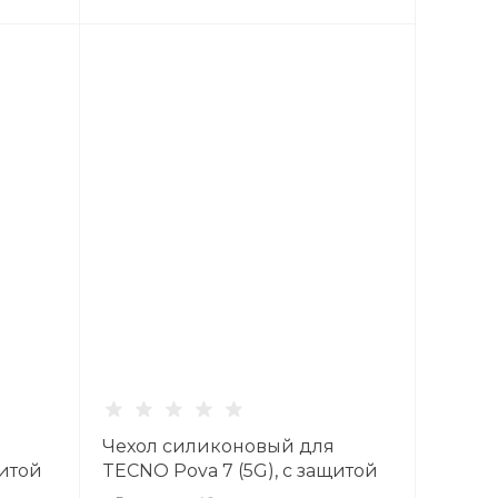
Чехол силиконовый для
щитой
TECNO Pova 7 (5G), с защитой
чный
камеры, X-CASE, прозрачный