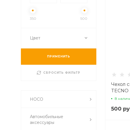
350
500
Цвет
ПРИМЕНИТЬ
СБРОСИТЬ ФИЛЬТР
Чехол 
TECNO S
защитой
В налич
HOCO
прозра
500 ру
Автомобильные
аксессуары