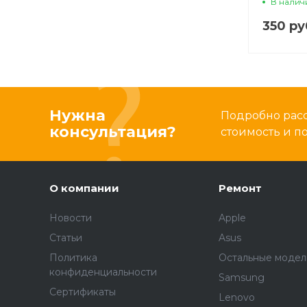
В налич
350 ру
Нужна
Подробно расс
консультация?
стоимость и 
О компании
Ремонт
Новости
Apple
Статьи
Asus
Политика
Остальные модел
конфиденциальности
Samsung
Сертификаты
Lenovo