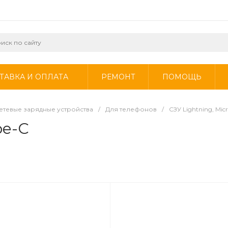
ТАВКА И ОПЛАТА
РЕМОНТ
ПОМОЩЬ
етевые зарядные устройства
/
Для телефонов
/
СЗУ Lightning, Mic
pe-C