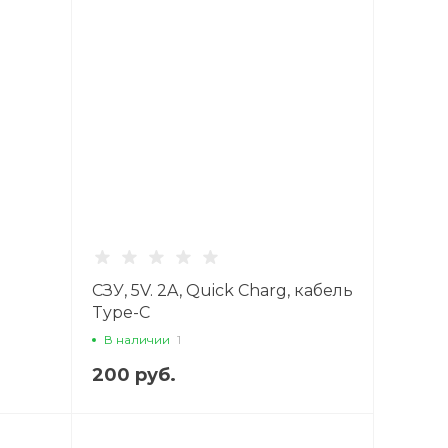
Пн-Вс 10:00-20:00
г. Санкт-Петербург,
Волковский проспект
32, ТК «Радиус» Магазин
X-CASE, 1 этаж,
помещение 1-9
Пн-Вс 10:00-22:00
+7 (911) 132-74-83
г. Санкт-Петербург, пр.
Стачек д. 99, ТРК
"Континент на Стачек",
магазин X-CASE, 1 этаж,
помещение 1-04
Пн-Вс 10:00-22:00
+7 (911) 022-70-21
СЗУ, 5V. 2A, Quick Charg, кабель
г. Санкт-Петербург,
Type-C
Балканская площадь,
дом 5 литера В, ТРК
В наличии
1
"Балканский 5", Магазин
X-Case, 1 этаж,
помещение 1-19
200 руб.
Пн-Вс 10:00-22:00
+7 (911) 194-22-45
г. Санкт-Петербург, ул.