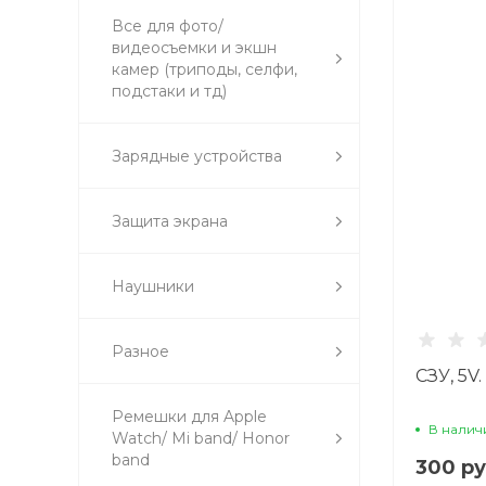
Все для фото/
видеосъемки и экшн
камер (триподы, селфи,
подстаки и тд)
Зарядные устройства
Защита экрана
Наушники
Разное
СЗУ, 5V.
Ремешки для Apple
В налич
Watch/ Mi band/ Honor
band
300 ру