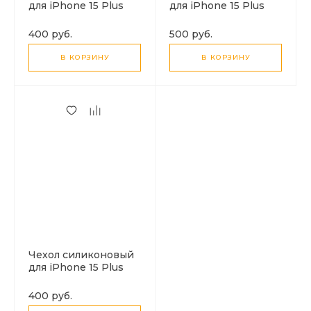
для iPhone 15 Plus
для iPhone 15 Plus
(6.7), усиленные края,
(6.7), good quality, c
с защитой камеры, X-
защитой камеры, X-
400 руб.
500 руб.
CASE, прозрачный
CASE, черный
В КОРЗИНУ
В КОРЗИНУ
Чехол силиконовый
для iPhone 15 Plus
(6.7), X-CASE,
прозрачный
400 руб.