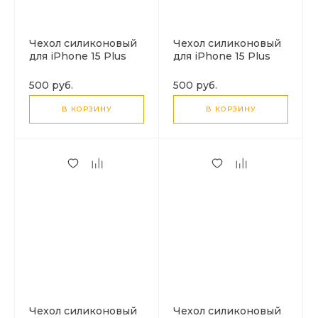
Чехол силиконовый
Чехол силиконовый
для iPhone 15 Plus
для iPhone 15 Plus
(6.7), с карманом для
(6.7), с карманом для
карты, X-CASE,
карты, с защитой
500 руб.
500 руб.
прозрачный
камеры, X-CASE,
затемненный
В КОРЗИНУ
В КОРЗИНУ
Чехол силиконовый
Чехол силиконовый