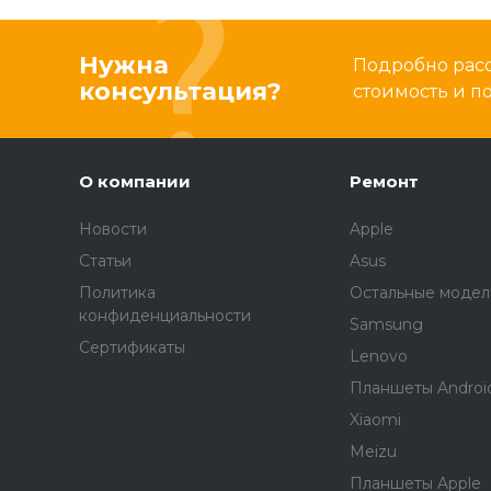
Нужна
Подробно расс
консультация?
стоимость и 
О компании
Ремонт
Новости
Apple
Статьи
Asus
Политика
Остальные модел
конфиденциальности
Samsung
Сертификаты
Lenovo
Планшеты Androi
Xiaomi
Meizu
Планшеты Apple