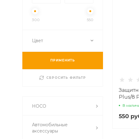
300
550
Цвет
ПРИМЕНИТЬ
СБРОСИТЬ ФИЛЬТР
Защитно
Plus/8 P
full sc
В налич
HOCO
550 ру
Автомобильные
аксессуары