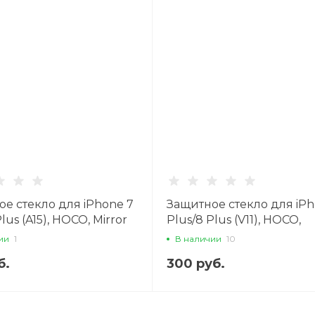
е стекло для iPhone 7
Защитное стекло для iPh
lus (A15), HOCO, Mirror
Plus/8 Plus (V11), HOCO,
reen, черное
прозрачное, на заднюю
ии
1
В наличии
10
камеру
б.
300 руб.