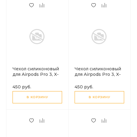
Чехол силиконовый
Чехол силиконовый
для Airpods Pro 3, X-
для Airpods Pro 3, X-
CASE, фиолетовый с
CASE, черный с
карабином
карабином
450 руб.
450 руб.
В КОРЗИНУ
В КОРЗИНУ