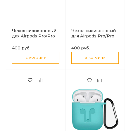
Чехол силиконовый
Чехол силиконовый
для Airpods Pro/Pro
для Airpods Pro/Pro
2, X-CASE,
2, X-CASE, светло-
фиолетовый с
голубой с карабином
400 руб.
400 руб.
карабином
В КОРЗИНУ
В КОРЗИНУ