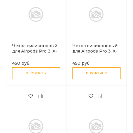
Чехол силиконовый
Чехол силиконовый
для Airpods Pro 3, X-
для Airpods Pro 3, X-
CASE, светло-голубой
CASE, темно-синий с
с карабином
карабином
450 руб.
450 руб.
В КОРЗИНУ
В КОРЗИНУ