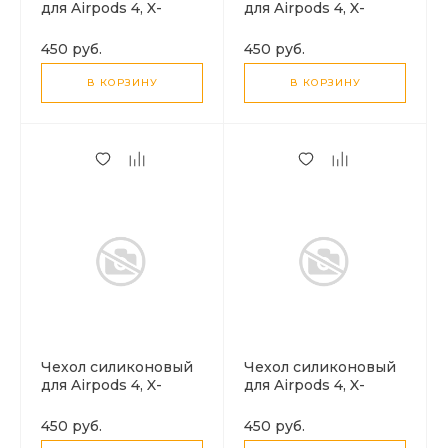
для Airpods 4, X-
для Airpods 4, X-
CASE, темно-синий с
CASE, серый с
карабином
карабином
450 руб.
450 руб.
В КОРЗИНУ
В КОРЗИНУ
Чехол силиконовый
Чехол силиконовый
для Airpods 4, X-
для Airpods 4, X-
CASE, светло-голубой
CASE, зеленый лес с
с карабином
карабином
450 руб.
450 руб.