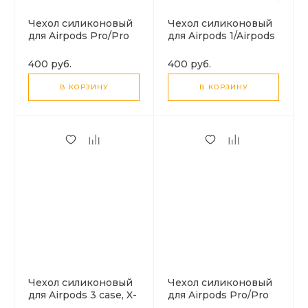
Чехол силиконовый
Чехол силиконовый
для Airpods Pro/Pro
для Airpods 1/Airpods
2, X-CASE, темно-
2 case, X-CASE,
синий с карабином
бирюзовый с
400 руб.
400 руб.
карабином, &
В КОРЗИНУ
В КОРЗИНУ
Чехол силиконовый
Чехол силиконовый
для Airpods 3 case, X-
для Airpods Pro/Pro
CASE, зеленый лес
2, X-CASE, темно-