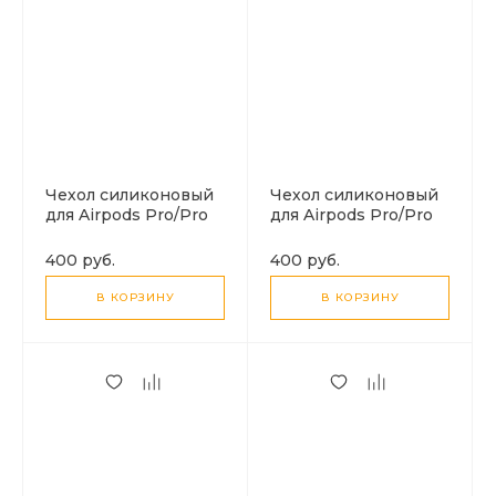
Чехол силиконовый
Чехол силиконовый
для Airpods Pro/Pro
для Airpods Pro/Pro
2, X-CASE, индиго с
2, X-CASE, бледно-
карабином
розовый с
400 руб.
400 руб.
карабином
В КОРЗИНУ
В КОРЗИНУ