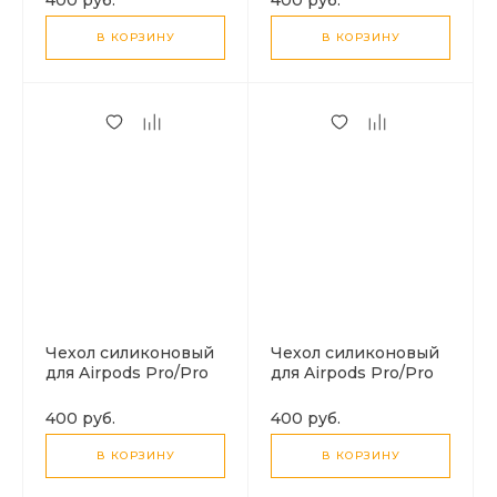
карабином
В КОРЗИНУ
В КОРЗИНУ
Чехол силиконовый
Чехол силиконовый
для Airpods Pro/Pro
для Airpods Pro/Pro
2, X-CASE, бордовый
2, X-CASE, мятный с
с карабином
карабином
400 руб.
400 руб.
В КОРЗИНУ
В КОРЗИНУ