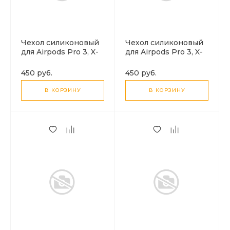
Чехол силиконовый
Чехол силиконовый
для Airpods Pro 3, X-
для Airpods Pro 3, X-
CASE, бордовый с
CASE, бледно-
карабином
розовый с
450 руб.
450 руб.
карабином
В КОРЗИНУ
В КОРЗИНУ