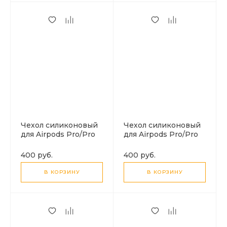
Чехол силиконовый
Чехол силиконовый
для Airpods Pro/Pro
для Airpods Pro/Pro
2, X-CASE, зеленый
2, X-CASE,
лес с карабином
сиреневый с
400 руб.
400 руб.
карабином
В КОРЗИНУ
В КОРЗИНУ