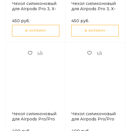
Чехол силиконовый
Чехол силиконовый
для Airpods Pro 3, X-
для Airpods Pro 3, X-
CASE, серый с
CASE, зеленый лес с
карабином
карабином
450 руб.
450 руб.
В КОРЗИНУ
В КОРЗИНУ
Чехол силиконовый
Чехол силиконовый
для Airpods Pro/Pro
для Airpods Pro/Pro
2, X-CASE, темно-
2, X-CASE, серый с
фиолетовый с
карабином
400 руб.
400 руб.