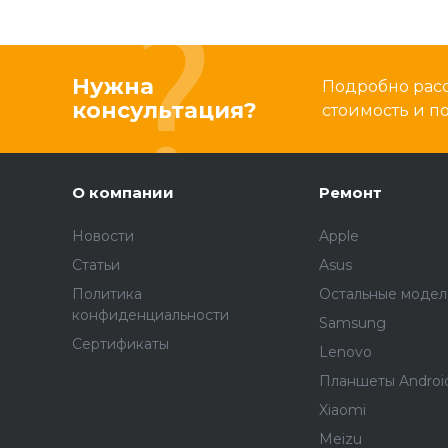
Нужна
Подробно расс
консультация?
стоимость и 
О компании
Ремонт
Новости
Apple
Статьи
Asus
Политика
Остальные модел
конфиденциальности
Samsung
Сертификаты
Lenovo
Планшеты Androi
Xiaomi
Meizu