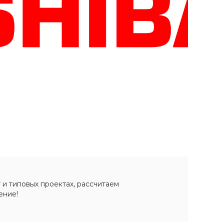
Пн-Вс 10:00-20:00
г. Санкт-Петербург,
Волковский проспект
32, ТК «Радиус» Магазин
X-CASE, 1 этаж,
помещение 1-9
Пн-Вс 10:00-22:00
+7 (911) 132-74-83
г. Санкт-Петербург, пр.
Стачек д. 99, ТРК
"Континент на Стачек",
магазин X-CASE, 1 этаж,
помещение 1-04
Пн-Вс 10:00-22:00
+7 (911) 022-70-21
г. Санкт-Петербург,
Балканская площадь,
дом 5 литера В, ТРК
"Балканский 5", Магазин
X-Case, 1 этаж,
помещение 1-19
 и типовых проектах, рассчитаем
Пн-Вс 10:00-22:00
ение!
+7 (911) 194-22-45
г. Санкт-Петербург, ул.