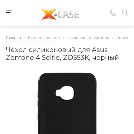
Главная
/
Каталог товаров
/
Чехлы для телефонов
/
Силикон
Чехол силиконовый для Asus
Zenfone 4 Selfie, ZD553K, черный