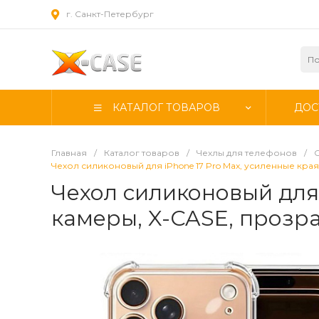
г. Санкт-Петербург
КАТАЛОГ ТОВАРОВ
ДОС
Главная
/
Каталог товаров
/
Чехлы для телефонов
/
Чехол силиконовый для iPhone 17 Pro Max, усиленные кра
Чехол силиконовый для 
камеры, X-CASE, прозр