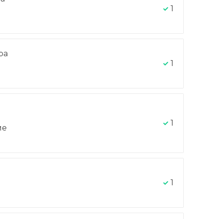
1
ра
-
1
1
ие
1