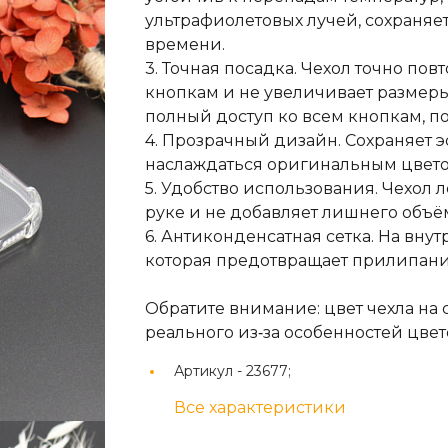
ультрафиолетовых лучей, сохраняет
времени.
3. Точная посадка. Чехол точно пов
кнопкам и не увеличивает размеры
полный доступ ко всем кнопкам, по
4. Прозрачный дизайн. Сохраняет э
наслаждаться оригинальным цвето
5. Удобство использования. Чехол л
руке и не добавляет лишнего объё
6. Антиконденсатная сетка. На вну
которая предотвращает прилипани
Обратите внимание: цвет чехла на 
реального из‑за особенностей цве
Артикул -
23677;
Все характеристики