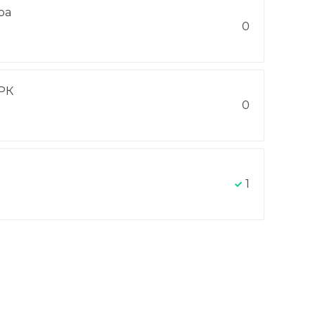
ра
0
РК
0
1