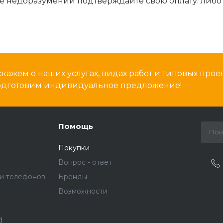
 недоразумений подтверждайте свою оплату: либо 
кажем о наших услугах, видах работ и типовых проек
подготовим индивидуальное предложение!
Помощь
Покупки
Вопрос - ответ
и телефонов
Бренды
Возможности
d