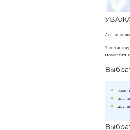
УВАЖ
Для соверше
Зарегистрир
Поместить и
Выбрат
самов
достав
доста
Выбрат