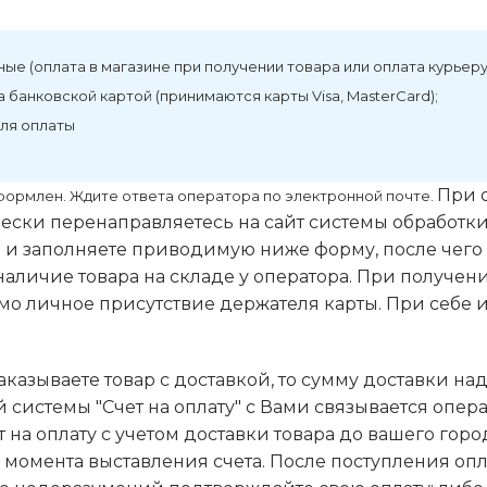
ые (оплата в магазине при получении товара или оплата курьеру 
а банковской картой (принимаются карты Visa, MasterCard);
для оплаты
При 
формлен. Ждите ответа оператора по электронной почте.
ески перенаправляетесь на сайт системы обработк
 и заполняете приводимую ниже форму, после чего 
наличие товара на складе у оператора. При получен
о личное присутствие держателя карты. При себе 
аказываете товар с доставкой, то сумму доставки на
 системы "Счет на оплату" с Вами связывается опер
т на оплату с учетом доставки товара до вашего гор
с момента выставления счета. После поступления опла