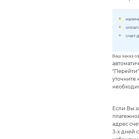
наличн
оплат
счет 
Ваш заказ о
автоматич
"Перейти"
уточните 
необходим
Если Вы з
платежной
адрес сче
3-х дней 