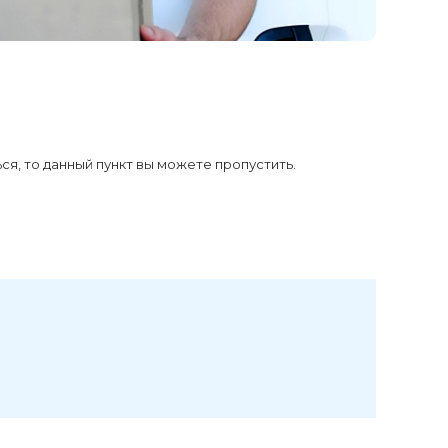
Пн-Вс 10:00-20:00
г. Санкт-Петербург,
Волковский проспект
32, ТК «Радиус» Магазин
X-CASE, 1 этаж,
помещение 1-9
Пн-Вс 10:00-22:00
ся, то данный пункт вы можете пропустить.
+7 (911) 132-74-83
г. Санкт-Петербург, пр.
Стачек д. 99, ТРК
"Континент на Стачек",
магазин X-CASE, 1 этаж,
помещение 1-04
Пн-Вс 10:00-22:00
+7 (911) 022-70-21
г. Санкт-Петербург,
Балканская площадь,
дом 5 литера В, ТРК
"Балканский 5", Магазин
X-Case, 1 этаж,
помещение 1-19
Пн-Вс 10:00-22:00
+7 (911) 194-22-45
г. Санкт-Петербург, ул.