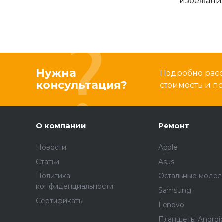
избежание
Нужна
Подробно расс
консультация?
стоимость и 
О компании
Ремонт
Новости
Apple
Статьи
Asus
Политика
Остальные модел
конфиденциальности
Samsung
Сертификаты
Lenovo
Планшеты Androi