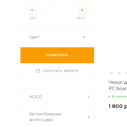
1550
1800
Цвет
ПРИМЕНИТЬ
СБРОСИТЬ ФИЛЬТР
Чехол д
PC boa
(MagSaf
В налич
HOCO
HOCO, 
1 800 
Автомобильные
аксессуары