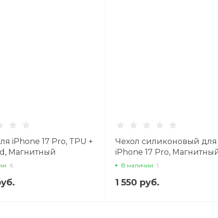
ля iPhone 17 Pro, TPU +
Чехол силиконовый для
rd, Магнитный
iPhone 17 Pro, Магнитны
e), с подставкой, AS1,
(MagSafe), HOCO, прозр
ии
6
В наличии
1
черный
руб.
1 550 руб.