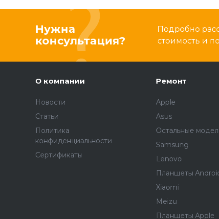
Нужна
Подробно расс
консультация?
стоимость и 
О компании
Ремонт
Новости
Apple
Статьи
Asus
Политика
Остальные модел
конфиденциальности
Samsung
Сертификаты
Lenovo
Планшеты Androi
Xiaomi
Meizu
Планшеты Apple