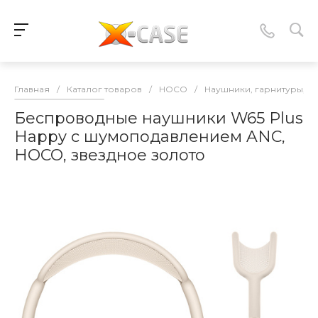
Главная
/
Каталог товаров
/
HOCO
/
Наушники, гарнитуры, 
Беспроводные наушники W65 Plus
Happy с шумоподавлением ANC,
HOCO, звездное золото