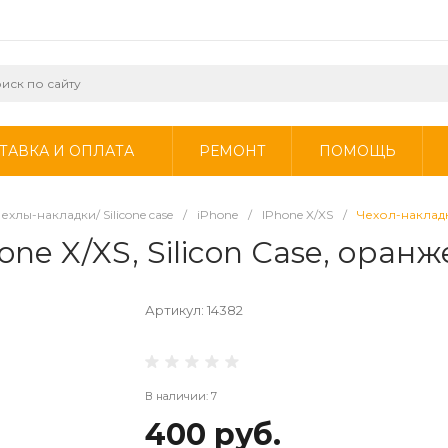
ТАВКА И ОПЛАТА
РЕМОНТ
ПОМОЩЬ
ехлы-накладки/ Silicone case
/
iPhone
/
IPhone X/XS
/
Чехол-накладка
ne X/XS, Silicon Case, оран
Артикул:
14382
В наличии: 7
400 руб.