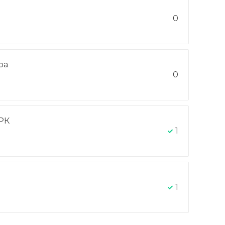
0
ра
0
РК
1
1