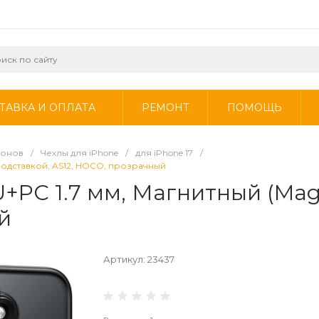
ТАВКА И ОПЛАТА
РЕМОНТ
ПОМОЩЬ
фонов
/
Чехлы для iPhone
/
для iPhone 17
/
с подставкой, AS12, HOCO, прозрачный
U+PC 1.7 мм, Магнитный (MagS
й
Артикул:
23437