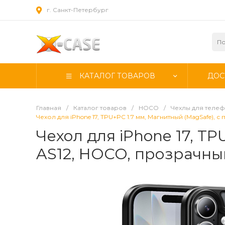
г. Санкт-Петербург
КАТАЛОГ ТОВАРОВ
ДОС
Главная
/
Каталог товаров
/
HOCO
/
Чехлы для теле
Чехол для iPhone 17, TPU+PC 1.7 мм, Магнитный (MagSafe), 
Чехол для iPhone 17, TP
AS12, HOCO, прозрачны