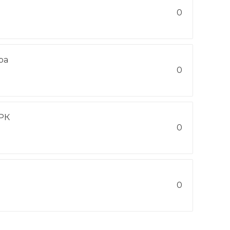
0
ра
0
РК
0
0