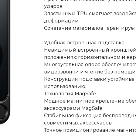
ударов.
Эластичный TPU смягчает воздейс
деформации.
Сочетание материалов гарантирует
Удобная встроенная подставка
Невидимый встроенный кронштейн 
положениях: горизонтальном и ве
Многоугольная опора обеспечивае
видеозвонки и чтение без помощи 
Конструкция подставки устойчива
использованию.
Технология MagSafe
Мощное магнитное крепление обе
аксессуарами MagSafe.
Стабильная фиксация беспроводны
совместимых аксессуаров.
Точное позиционирование магнито