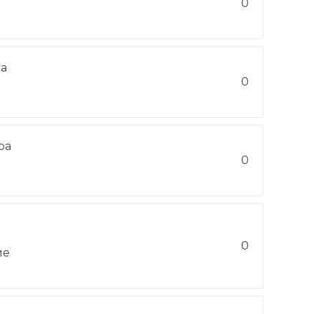
0
на
0
ра
-
0
0
ие