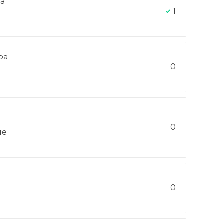
на
1
ра
-
0
0
ие
0