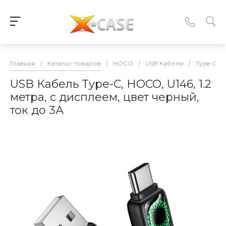
Главная
/
Каталог товаров
/
HOCO
/
USB Кабели
/
Type-C
/
USB Кабель Type-C, HOCO, U146, 1.2
метра, с дисплеем, цвет черный,
ток до 3А