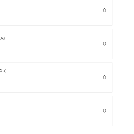
0
ра
0
РК
0
0