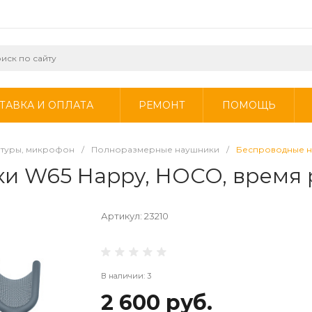
ТАВКА И ОПЛАТА
РЕМОНТ
ПОМОЩЬ
итуры, микрофон
/
Полноразмерные наушники
/
Беспроводные на
 W65 Happy, HOCO, время ра
Артикул:
23210
В наличии: 3
2 600 руб.