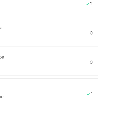
2
на
0
ра
-
0
1
ие