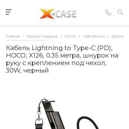
Главная
/
Каталог товаров
/
HOCO
/
USB Кабели
/
lightning
Кабель Lightning to Type-C (PD),
HOCO, X126, 0.35 метра, шнурок на
руку с креплением под чехол,
30W, черный