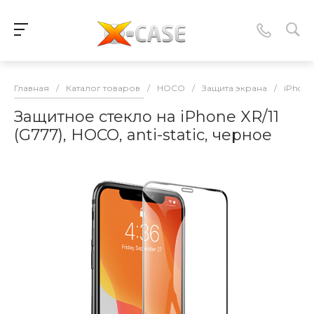
Главная
/
Каталог товаров
/
HOCO
/
Защита экрана
/
iPhone 
Защитное стекло на iPhone XR/11
(G777), HOCO, anti-static, черное