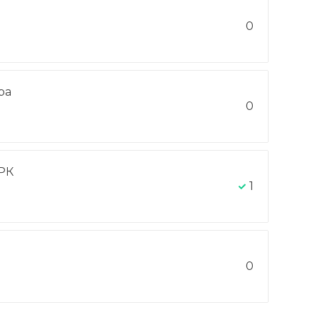
0
ра
0
РК
1
0