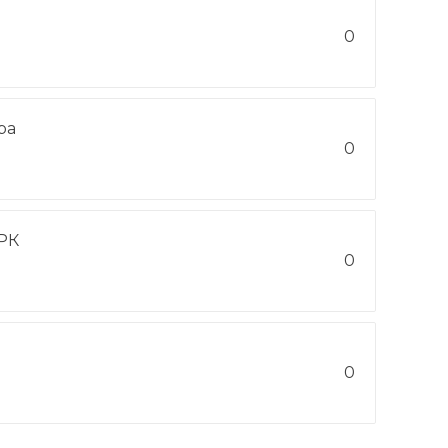
0
ра
0
РК
0
0