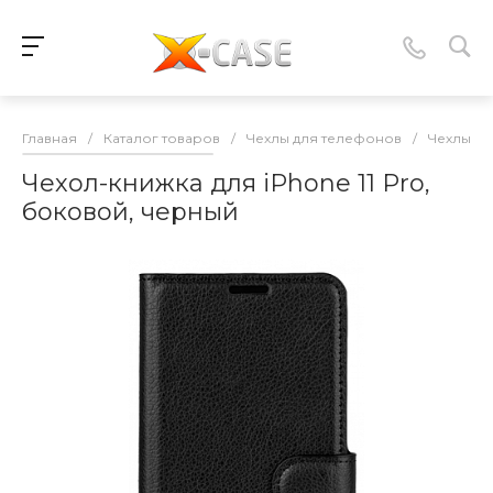
Главная
/
Каталог товаров
/
Чехлы для телефонов
/
Чехлы-к
Чехол-книжка для iPhone 11 Pro,
боковой, черный