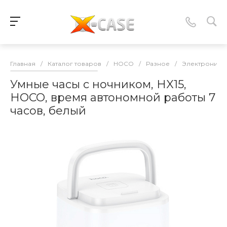
Главная
/
Каталог товаров
/
HOCO
/
Разное
/
Электроника
Умные часы с ночником, HX15,
HOCO, время автономной работы 7
часов, белый