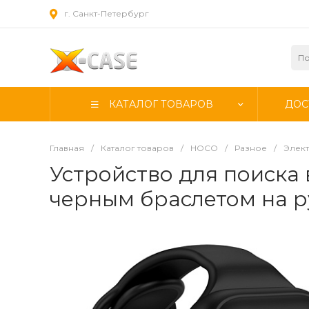
г. Санкт-Петербург
КАТАЛОГ ТОВАРОВ
ДОС
Главная
/
Каталог товаров
/
HOCO
/
Разное
/
Элек
Устройство для поиска 
черным браслетом на р