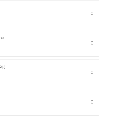
0
ра
0
РК
0
0