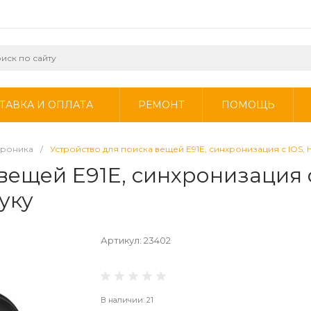
ТАВКА И ОПЛАТА
РЕМОНТ
ПОМОЩЬ
троника
/
Устройство для поиска вещей E91E, синхронизация с IOS,
вещей E91E, синхронизация с
уку
Артикул:
23402
В наличии: 21