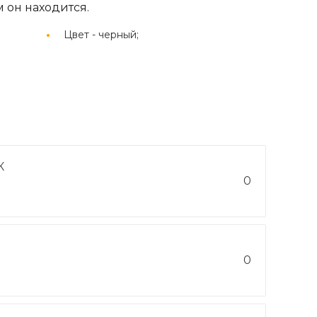
 он находится.
Цвет -
черный;
К
0
0