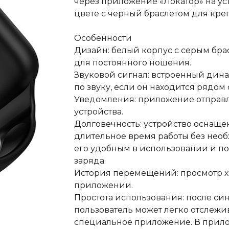
через приложение «Локатор» на ус
цвете с черный браслетом для креп
Особенности
Дизайн: белый корпус с серым брас
для постоянного ношения.
Звуковой сигнал: встроенный дин
по звуку, если он находится рядом
Уведомления: приложение отправля
устройства.
Долговечность: устройство оснаще
длительное время работы без необ
его удобным в использовании и по
заряда.
История перемещений: просмотр хр
приложении.
Простота использования: после син
пользователь может легко отслежи
специальное приложение. В прил