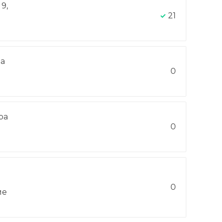
9,
21
на
0
ра
-
0
0
ие