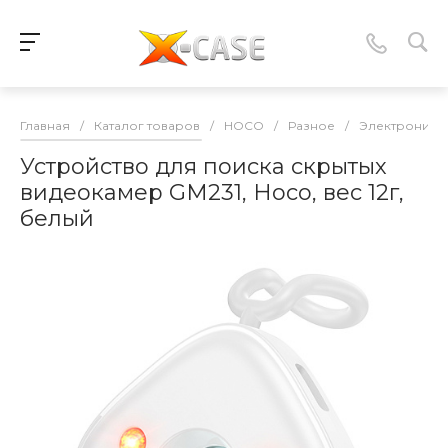
Главная
/
Каталог товаров
/
HOCO
/
Разное
/
Электроника
Устройство для поиска скрытых
видеокамер GM231, Носо, вес 12г,
белый