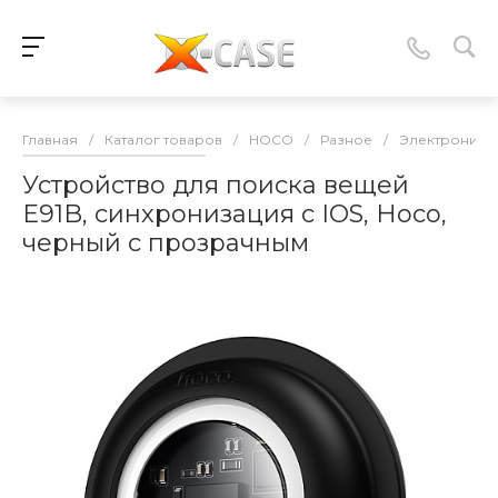
Главная
/
Каталог товаров
/
HOCO
/
Разное
/
Электроника
Устройство для поиска вещей
E91B, синхронизация с IOS, Носо,
черный с прозрачным