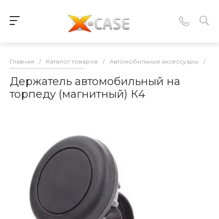
Главная
/
Каталог товаров
/
Автомобильные аксессуары
/
Ав
Держатель автомобильный на
торпеду (магнитный) К4