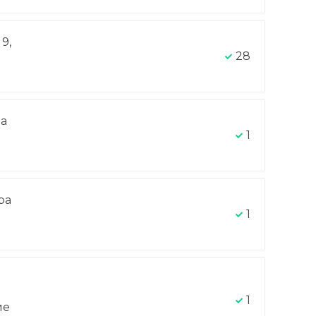
9,
28
на
1
ра
-
1
1
ие