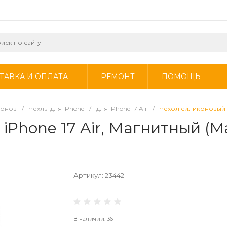
ТАВКА И ОПЛАТА
РЕМОНТ
ПОМОЩЬ
фонов
/
Чехлы для iPhone
/
для iPhone 17 Air
/
Чехол силиконовый д
iPhone 17 Air, Магнитный (M
Артикул:
23442
В наличии: 36