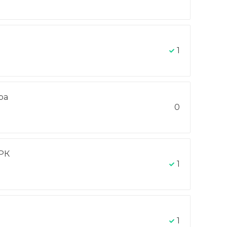
1
ра
0
РК
1
1