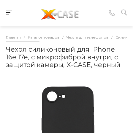
Главная
/
Каталог товаров
/
Чехлы для телефонов
/
Силикон
Чехол силиконовый для iPhone
16e,17e, с микрофиброй внутри, с
защитой камеры, X-CASE, черный