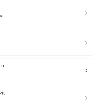
0
ие
0
ра
0
РК
0