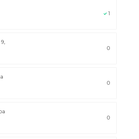
1
9,
0
на
0
ра
-
0