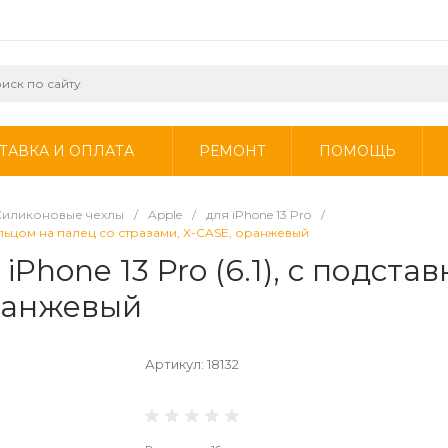
ТАВКА И ОПЛАТА
РЕМОНТ
ПОМОЩЬ
Силиконовые чехлы
/
Apple
/
для iPhone 13 Pro
/
кольцом на палец со стразами, X-CASE, оранжевый
Phone 13 Pro (6.1), с подста
оранжевый
Артикул:
18132