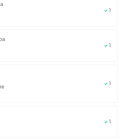
на
1
ра
-
1
1
ие
1