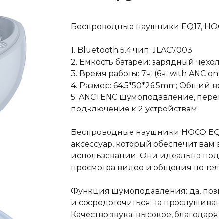
Беспроводные наушники EQ17, HOC
1. Bluetooth 5.4 чип: JLAC7003
2. Емкость батареи: зарядный чех
3. Время работы: 7ч. (6ч. with ANC on
4. Размер: 64.5*50*26.5mm; Общий ве
5. ANC+ENC шумоподавление, пере
подключение к 2 устройствам
Беспроводные наушники HOCO EQ1
аксессуар, который обеспечит вам 
использовании. Они идеально под
просмотра видео и общения по тел
Функция шумоподавления: да, поз
и сосредоточиться на прослушива
Качество звука: высокое, благода