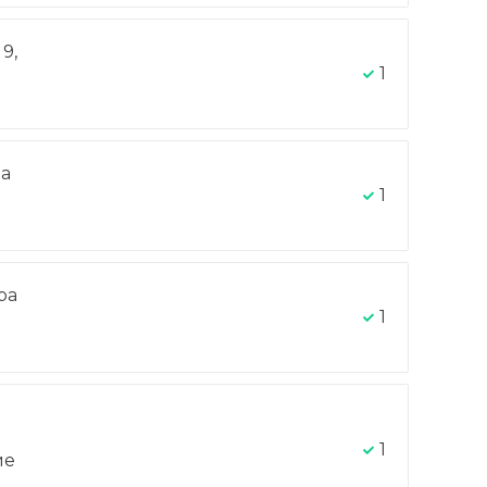
9,
1
на
1
ра
-
1
1
ие