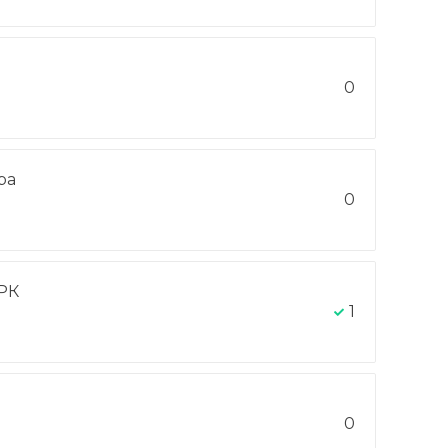
0
ра
0
РК
1
0