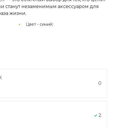
Они станут незаменимым аксессуаром для
аза жизни.
Цвет -
синий;
К
0
2