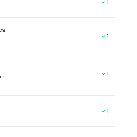
1
ра
-
1
1
ие
1