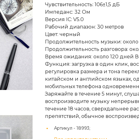
Чувствительность: 106±1,5 дБ
Импеданс: 32 Ом
Версия IC: V5.0
Рабочий диапазон: 30 метров
Цвет: черный
Продолжительность музыки: около 1
Продолжительность разговора: окол
Время ожидания: около 120 дней В
Функция: загрузка в один клик, во
регулировка размера и тона перек
китайском и английском языках, о
мобильных телефона одновременн
Заряжайте в течение 5 минут, слуша
воспроизводите музыку непрерывно
течение 18 часов, сверхдальнее ра
препятствий, обычное воспроизве
Артикул -
18993;