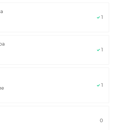
на
1
ра
-
1
1
ие
0