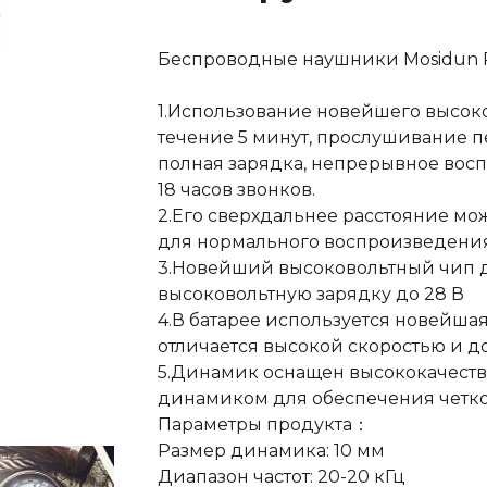
Беспроводные наушники Mosidun R
1.Использование новейшего высоко
течение 5 минут, прослушивание пе
полная зарядка, непрерывное восп
18 часов звонков.
2.Его сверхдальнее расстояние мож
для нормального воспроизведения
3.Новейший высоковольтный чип 
высоковольтную зарядку до 28 В
4.В батарее используется новейша
отличается высокой скоростью и д
5.Динамик оснащен высококачест
динамиком для обеспечения четко
Параметры продукта：
Размер динамика: 10 мм
Диапазон частот: 20-20 кГц