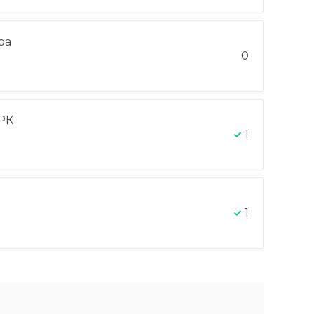
ра
0
РК
1
1