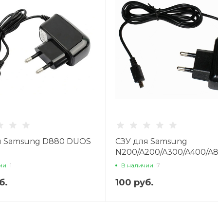
я Samsung D880 DUOS
СЗУ для Samsung
N200/A200/A300/A400/A8
ии
1
В наличии
7
б.
100 руб.