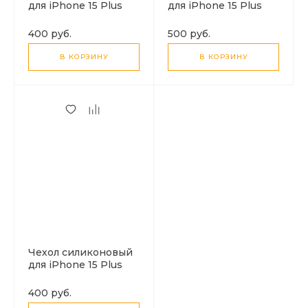
для iPhone 15 Plus
для iPhone 15 Plus
(6.7), усиленные края,
(6.7), good quality, c
с защитой камеры, X-
защитой камеры, X-
400 руб.
500 руб.
CASE, прозрачный
CASE, черный
В КОРЗИНУ
В КОРЗИНУ
Чехол силиконовый
для iPhone 15 Plus
(6.7), X-CASE,
прозрачный
400 руб.