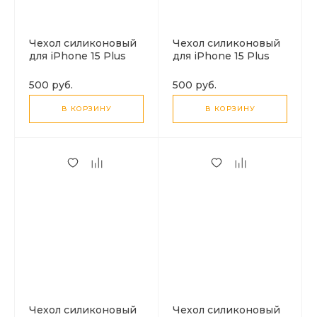
Чехол силиконовый
Чехол силиконовый
для iPhone 15 Plus
для iPhone 15 Plus
(6.7), с карманом для
(6.7), с карманом для
карты, X-CASE,
карты, с защитой
500 руб.
500 руб.
прозрачный
камеры, X-CASE,
затемненный
В КОРЗИНУ
В КОРЗИНУ
Чехол силиконовый
Чехол силиконовый