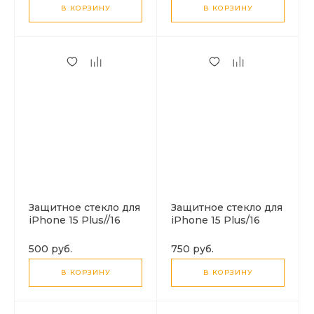
черное
tempered glass,
В КОРЗИНУ
В КОРЗИНУ
черное
Защитное стекло для
Защитное стекло для
iPhone 15 Plus//16
iPhone 15 Plus/16
Plus, G16, HOCO,
Plus, G1, HOCO, Flash
Guardian shield series
attach full screen silk
500 руб.
750 руб.
full-screen, черное
screen HD tempered
glass, черное
В КОРЗИНУ
В КОРЗИНУ