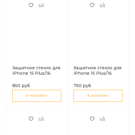
Защитное стекло для
Защитное стекло для
iPhone 15 Plus/16
iPhone 15 Plus/16
Plus, A35, HOCO,
Plus, A34, HOCO, 9D
Corning original
large arc dustproof
850 руб.
750 руб.
screen large arc edge
glass, черное
tempered glass,
В КОРЗИНУ
В КОРЗИНУ
черное