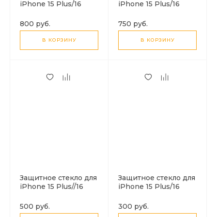
iPhone 15 Plus/16
iPhone 15 Plus/16
Plus, A12 Pro, HOCO,
Plus, A12 Plus, HOCO,
Privacy Nano 3D full
3D full screen HD
800 руб.
750 руб.
screen edges, черное
tempered glass,
черное
В КОРЗИНУ
В КОРЗИНУ
Защитное стекло для
Защитное стекло для
iPhone 15 Plus//16
iPhone 15 Plus/16
Plus, G15, HOCO,
Plus, G14, HOCO,
Guardian shield series
Guardian shield series
500 руб.
300 руб.
full-screen anti-spy,
full-screen HD