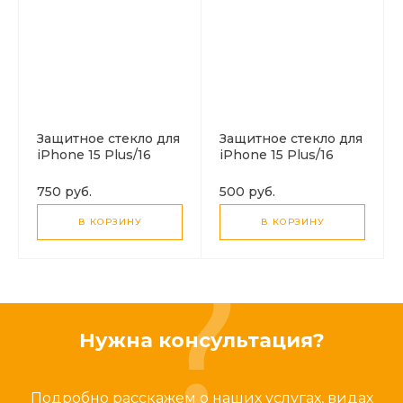
Защитное стекло для
Защитное стекло для
iPhone 15 Plus/16
iPhone 15 Plus/16
Plus, A36, HOCO, 3D
Plus, G5, HOCO, Full
full screen HD
screen silk screen HD
750 руб.
500 руб.
tempered glass,
tempered glass,
черное
черное
В КОРЗИНУ
В КОРЗИНУ
Нужна консультация?
Подробно расскажем о наших услугах, видах