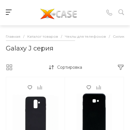
Главная
/
Каталог товаров
/
Чехлы для телефонов
/
Силикон
Galaxy J серия
Сортировка