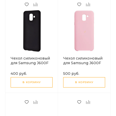
Чехол силиконовый
Чехол силиконовый
для Samsung J600F
для Samsung J600F
Galaxy J6 (2018), good
Galaxy J6 (2018),
quality, черный
Silicone case,
400 руб.
500 руб.
бежевый
В КОРЗИНУ
В КОРЗИНУ