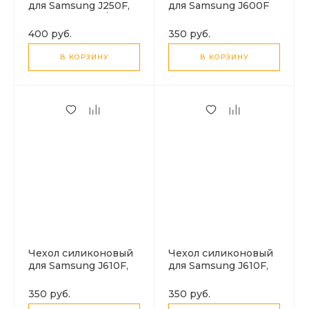
для Samsung J250F,
для Samsung J600F
Galaxy J2(2018)/J2
Galaxy J6 (2018),
PRO(2018), синий
красный
400 руб.
350 руб.
В КОРЗИНУ
В КОРЗИНУ
Чехол силиконовый
Чехол силиконовый
для Samsung J610F,
для Samsung J610F,
Galaxy J6 Plus (2018),
Galaxy J6 Plus (2018),
Triangle Pattern,
прозрачный
350 руб.
350 руб.
черный