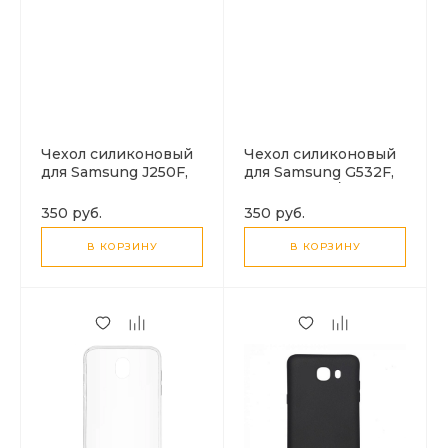
Чехол силиконовый
Чехол силиконовый
для Samsung J250F,
для Samsung G532F,
Galaxy J2 (2018),
Grand Prime/Galaxy
HOCO, Ultra-slim,
J2 Prime, HOCO,
350 руб.
350 руб.
прозрачный
Ultra-slim,
прозрачный
В КОРЗИНУ
В КОРЗИНУ