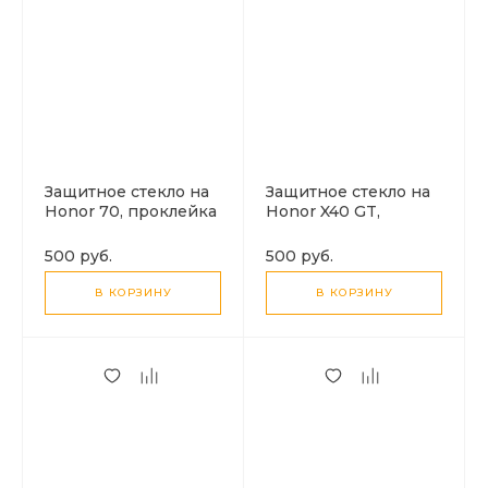
Защитное стекло на
Защитное стекло на
Honor 70, проклейка
Honor X40 GT,
по краю, черное, X-
полный клей,
CASE
черный, X-CASE
500 руб.
500 руб.
В КОРЗИНУ
В КОРЗИНУ