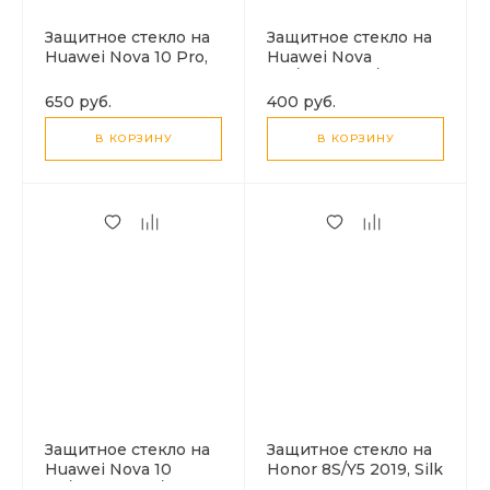
Защитное стекло на
Защитное стекло на
Huawei Nova 10 Pro,
Huawei Nova
полный клей,
Y61/Honor X6/X6S,
черный, X-CASE
черный, X-CASE
650 руб.
400 руб.
В КОРЗИНУ
В КОРЗИНУ
Защитное стекло на
Защитное стекло на
Huawei Nova 10
Honor 8S/Y5 2019, Silk
SE/Nova 12 SE/Mate
Screen 2.5D, черный,