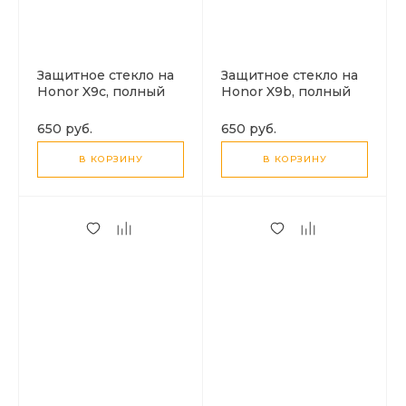
Защитное стекло на
Защитное стекло на
Honor X9с, полный
Honor X9b, полный
клей, закруглённые
клей, закруглённые
края, черное, X-CASE
края, черное, X-CASE
650 руб.
650 руб.
В КОРЗИНУ
В КОРЗИНУ