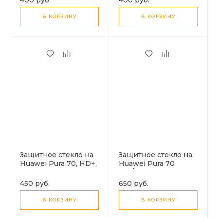
CASE
В КОРЗИНУ
В КОРЗИНУ
Защитное стекло на
Защитное стекло на
Huawei Pura 70, HD+,
Huawei Pura 70
прозрачное с
Pro/Pura 70
черной рамкой, X-
Pro+/Pura 70 Ultra,
450 руб.
650 руб.
CASE
полный клей,
черное, X-CASE
В КОРЗИНУ
В КОРЗИНУ