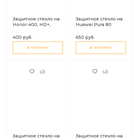
Защитное стекло на
Защитное стекло на
Honor 400, HD+,
Huawei Pura 80
прозрачное с
Pro/Pura 80 Ultra,
черной рамкой, X-
полный клей,
400 руб.
650 руб.
CASE
прозрачное с
черной рамкой, X-
В КОРЗИНУ
В КОРЗИНУ
CASE
Защитное стекло на
Защитное стекло на