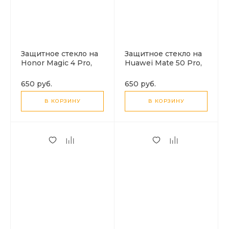
Защитное стекло на
Защитное стекло на
Honor Magic 4 Pro,
Huawei Mate 50 Pro,
полный клей,
полный клей,
черный, X-CASE
черный, X-CASE
650 руб.
650 руб.
В КОРЗИНУ
В КОРЗИНУ