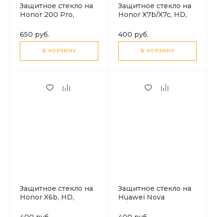
Защитное стекло на
Защитное стекло на
Honor 200 Pro,
Honor X7b/X7c, HD,
полный клей,
прозрачное с
черный, X-CASE
черной рамкой, X-
650 руб.
400 руб.
CASE
В КОРЗИНУ
В КОРЗИНУ
Защитное стекло на
Защитное стекло на
Honor X6b, HD,
Huawei Nova
прозрачное с
13/Honor X8c, HD,
черной рамкой, X-
черный, X-CASE
400 руб.
400 руб.