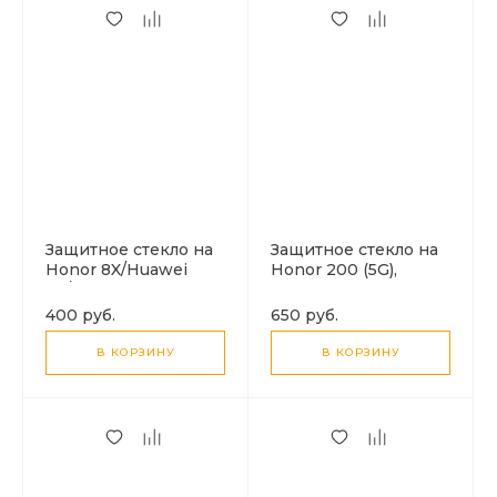
Защитное стекло на
Защитное стекло на
Honor 8X/Huawei
Honor 200 (5G),
Y9/Y9 Pro (2019), 9D,
полный клей,
черный, X-CASE
черный, X-CASE
400 руб.
650 руб.
В КОРЗИНУ
В КОРЗИНУ