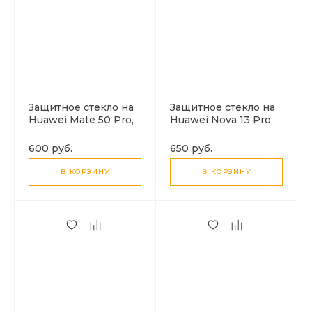
Защитное стекло на
Защитное стекло на
Huawei Mate 50 Pro,
Huawei Nova 13 Pro,
ультрафиолет,
полный клей,
прозрачный, X-CASE
черный, X-CASE
600 руб.
650 руб.
В КОРЗИНУ
В КОРЗИНУ