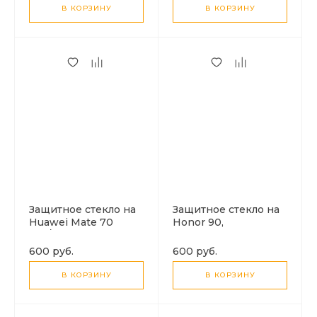
прозрачный, X-CASE
В КОРЗИНУ
В КОРЗИНУ
Защитное стекло на
Защитное стекло на
Huawei Mate 70
Honor 90,
Pro/Mate 70 Pro Plus,
ультрафиолет,
ультрафиолет,
прозрачное, X-CASE
600 руб.
600 руб.
прозрачный, X-CASE
В КОРЗИНУ
В КОРЗИНУ