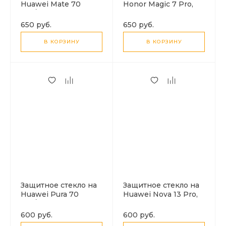
Huawei Mate 70
Honor Magic 7 Pro,
Pro/Mate 70 Pro Plus,
полный клей,
полный клей,
прозрачное с
650 руб.
650 руб.
прозрачное с
черной рамкой, X-
черной рамкой, X-
CASE
В КОРЗИНУ
В КОРЗИНУ
CASE
Защитное стекло на
Защитное стекло на
Huawei Pura 70
Huawei Nova 13 Pro,
Pro/Pura 70
ультрафиолет,
Pro+/Pura 70 Ultra,
прозрачный, X-CASE
600 руб.
600 руб.
ультрафиолет,